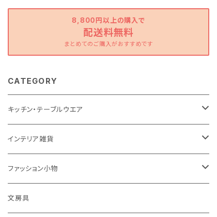
8,800円以上の購入で
配送料無料
まとめてのご購入がおすすめです
CATEGORY
キッチン・テーブルウエア
器
インテリア雑貨
マグ・グラス
置物・オブジェ
ファッション小物
キッチン用品
フラワーベース
靴下
文房具